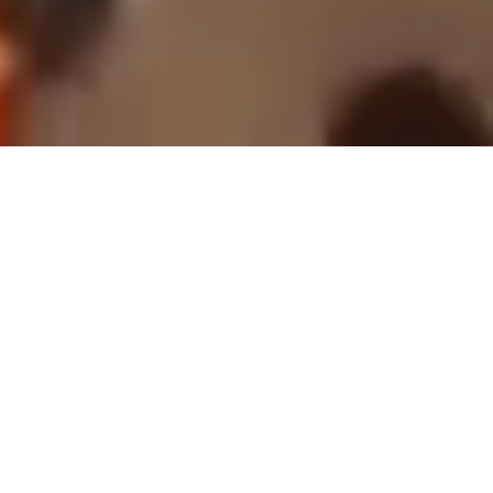
Die
Erlebniswelt
mit Südsee-
Flair
Live-Shows, Animationen